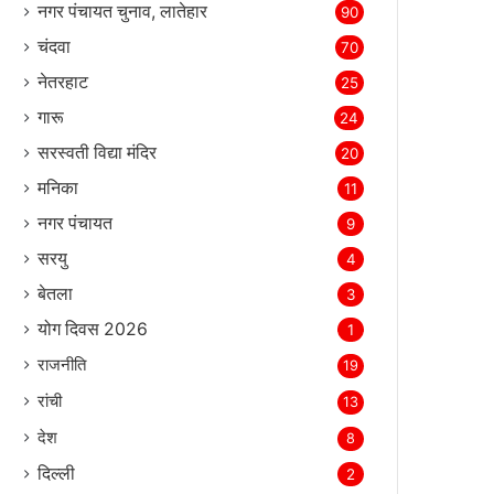
नगर पंचायत चुनाव, लातेहार
90
चंदवा
70
नेतरहाट
25
गारू
24
सरस्‍वती विद्या मंदिर
20
मनिका
11
नगर पंचायत
9
सरयु
4
बेतला
3
योग दिवस 2026
1
राजनीति
19
रांची
13
देश
8
दिल्‍ली
2