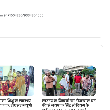
om 9471504230/9334804555
ा शिशु के स्‍वास्‍थ्‍य
लातेहर के सिकनी का हीरालाल छह
ायक: डीएसडब्‍ल्‍यूओ
घंटे से जयपाल सिंह स्टेडियम के
हाईमास्ट टावर पर चढ़ा हुआ है