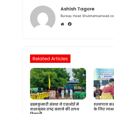
o
p
k
Ashish Tagore
Bureau Head Shubhamsanwad.c
Facebook
Website
Related Articles
ब्रह्मकुमारी संस्‍था ने एसओई में
स्‍तनपान करान
नशामुक्‍त राष्‍ट्र बनाने की शपथ
के लिए लाभद
दिलायी