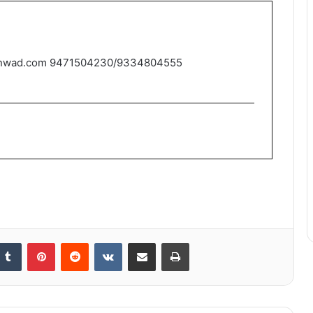
nwad.com 9471504230/9334804555
nkedIn
Tumblr
Pinterest
Reddit
VKontakte
Share via Email
Print