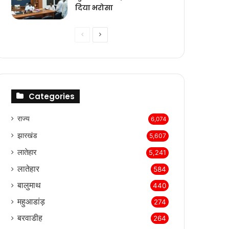
दिया भरोसा
Previous
Next
page
page
Categories
राज्‍य
6,074
झारखंड
5,607
लातेहार
5,241
लातेहार
584
बालुमाथ
440
महुआडांड़
274
बरवाडीह
264