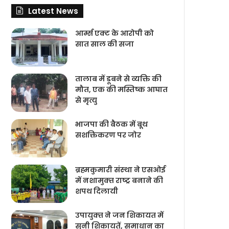
Latest News
आर्म्स एक्ट के आरोपी को
सात साल की सजा
तालाब में डूबने से व्यक्ति की
मौत, एक की मस्तिष्क आघात
से मृत्यु
भाजपा की बैठक में बूथ
सशक्तिकरण पर जोर
ब्रह्मकुमारी संस्‍था ने एसओई
में नशामुक्‍त राष्‍ट्र बनाने की
शपथ दिलायी
उपायुक्‍त ने जन शिकायत में
सुनी शिकायतें, समाधान का