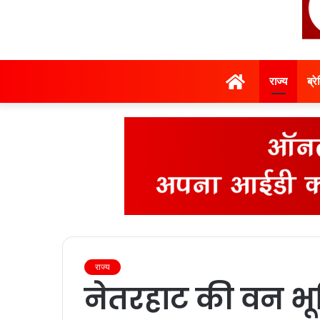
होम
राज्‍य
ब्र
राज्‍य
नेतरहाट की वन भू