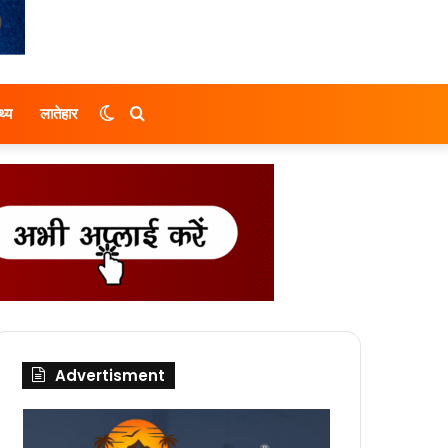
Switch
Search
थ्य
लातेहार
skin
for
Advertisment