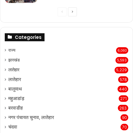
Previous
Next
page
page
Categories
राज्‍य
6,060
झारखंड
5,593
लातेहार
5,229
लातेहार
578
बालुमाथ
440
महुआडांड़
271
बरवाडीह
263
नगर पंचायत चुनाव, लातेहार
90
चंदवा
70