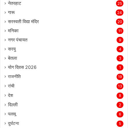
नेतरहाट
25
गारू
24
सरस्‍वती विद्या मंदिर
20
मनिका
11
नगर पंचायत
9
सरयु
4
बेतला
3
योग दिवस 2026
1
राजनीति
19
रांची
13
देश
8
दिल्‍ली
2
पलामू
6
दुर्घटना
5