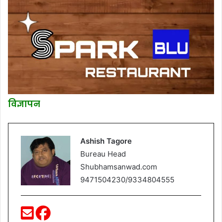
विज्ञापन
Ashish Tagore
Bureau Head
Shubhamsanwad.com
9471504230/9334804555