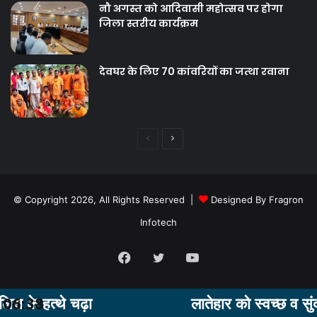
नौ अगस्त को आदिवासी महोत्सव पर होगा
जिला स्तरीय कार्यक्रम
देवघर के लिए 70 कांवरियों का जत्था रवाना
Previous
Next
page
page
© Copyright 2026, All Rights Reserved |
Designed By Fragron
Infotech
Facebook
Twitter
YouTube
थे चढ़ा
06:38
लातेहार को स्‍वच्‍छ व सुंदर बनाने 
Facebook
Twitter
WhatsApp
Telegram