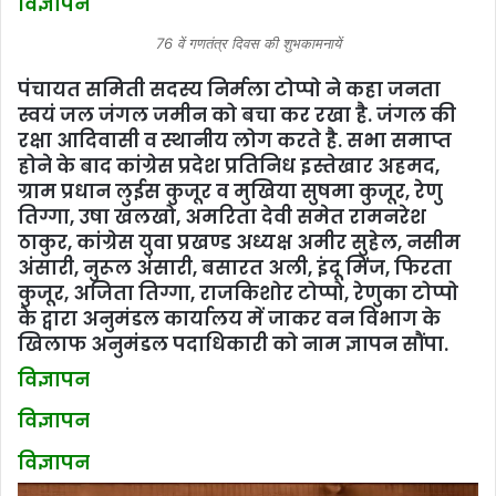
विज्ञापन
76 वें गणतंत्र दिवस की शुभकामनायें
पंचायत समिती सदस्‍य निर्मला टोप्पो ने कहा जनता
स्वयं जल जंगल जमीन को बचा कर रखा है. जंगल की
रक्षा आदिवासी व स्थानीय लोग करते है. सभा समाप्त
होने के बाद कांग्रेस प्रदेश प्रतिनिध इस्तेखार अहमद,
ग्राम प्रधान लुईस कुजूर व मुखिया सुषमा कुजूर, रेणु
तिग्गा, उषा खलखो, अमरिता देवी समेत रामनरेश
ठाकुर, कांग्रेस युवा प्रखण्ड अध्यक्ष अमीर सुहेल, नसीम
अंसारी, नुरूल अंसारी, बसारत अली, इंदू मिंज, फिरता
कुजूर, अजिता तिग्गा, राजकिशोर टोप्पो, रेणुका टोप्पो
के द्वारा अनुमंडल कार्यालय में जाकर वन विभाग के
खिलाफ अनुमंडल पदाधिकारी को नाम ज्ञापन सौंपा.
विज्ञापन
विज्ञापन
विज्ञापन