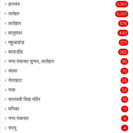
झारखंड
5,583
लातेहार
5,221
लातेहार
575
बालुमाथ
440
महुआडांड़
271
बरवाडीह
262
नगर पंचायत चुनाव, लातेहार
90
चंदवा
70
नेतरहाट
25
गारू
24
सरस्‍वती विद्या मंदिर
19
मनिका
11
नगर पंचायत
9
सरयु
4