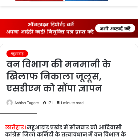
fo
महुआडांड़
वन विभाग की मनमानी के
खिलाफ निकाला जूलूस,
एसडीएम को सौंपा ज्ञापन
Ashish Tagore
171
1 minute read
जुलूस में शामिल लोग
लातेहार।
महुआडांड़ प्रखंड में सोमवार को आदिवासी
कांग्रेस जिला कमिटी के तत्‍वावधान में वन विभाग के