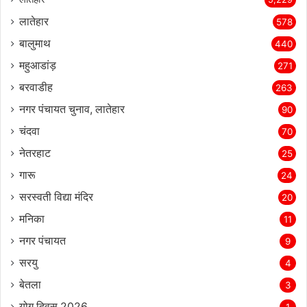
लातेहार
578
बालुमाथ
440
महुआडांड़
271
बरवाडीह
263
नगर पंचायत चुनाव, लातेहार
90
चंदवा
70
नेतरहाट
25
गारू
24
सरस्‍वती विद्या मंदिर
20
मनिका
11
नगर पंचायत
9
सरयु
4
बेतला
3
योग दिवस 2026
1