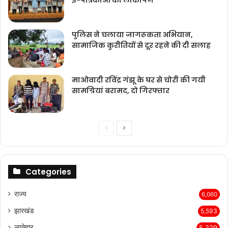
पुलिस ने चलाया जागरूकता अभियान,
सामाजिक कुरीतियों से दूर रहने की दी सलाह
माओवादी रविंद्र गंझू के घर से चोरी की गयी
सामग्रियां बरामद, दो गिरफ्तार
Previous
Next
page
page
Categories
राज्‍य
6,060
झारखंड
5,593
लातेहार
5,229