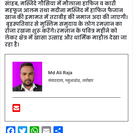
साहब, मस्जिदे गौसिया में मौलाना हाफिज व कारी
महफूज आलम तथा मदीना मस्जिद में हाफिज फैजान
खान की इमामत में तरावीह की नमाज अदा की जाएगी।
बृहस्पतिवार से मुस्लिम समुदाय के लोग रमज़ान का
रोजा रखना शुरू करेंगे। रमज़ान के पवित्र महीने को
लेकर क्षेत्र में खासा उत्साह और धार्मिक माहौल देखा जा
रहा है।
Md Ali Raja
संवाददाता, महुआडांड, लातेहार
F
T
W
E
S