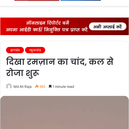
fo
झारखंड
महुआडांड़
दिखा रमज़ान का चांद, कल से
रोजा शुरू
Md Ali Raja
982
1 minute read