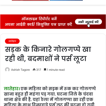
fo
लातेहार
सड़क के किनारे गोलगप्‍पे खा
रही थी, बदमाशों ने पर्स लूटा
Ashish Tagore
317
1 minute read
लातेहार।
एक महिला को सड़़क में रूक कर गोलगप्‍पे
खाना बहुत ही महंगा पड़ गया. घटना जिले के चंदवा
थाना क्षेत्र की है. यहां ठेला में गोलगप्‍पा खा रही एक
महिला के साथ दिनदहाड़े पर्स लूट की घटना हो गयी.