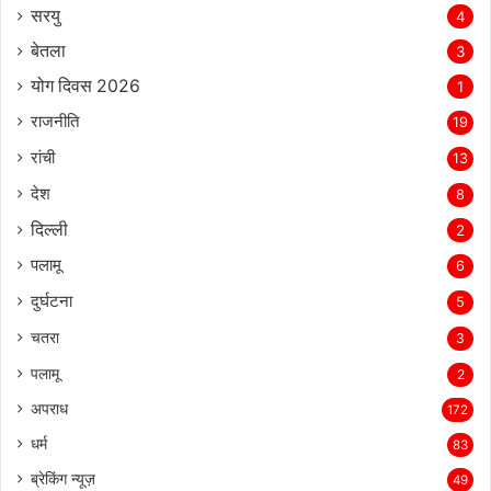
सरयु
4
बेतला
3
योग दिवस 2026
1
राजनीति
19
रांची
13
देश
8
दिल्‍ली
2
पलामू
6
दुर्घटना
5
चतरा
3
पलामू
2
अपराध
172
धर्म
83
ब्रेकिंग न्यूज़
49