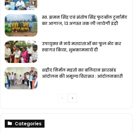
स्व. झमन सिंह एवं संतोष सिंह फुटबॉल टूर्नामेंट
का आगाज, 13 अगस्त तक ली जायेगी इंट्री
उपायुक्‍त ने नये मतदाताओंं का फूल भेंट कर
स्‍वागत किया, शुभकामनायें दी
शहीद निर्मल महतो का बलिदान झारखंड
आंदोलन की अमूल्य विरासत : आंदोलनकारी
Previous
Next
page
page
Categories