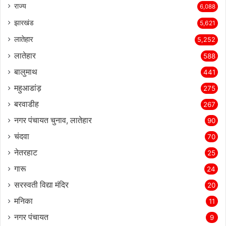
राज्‍य
6,088
झारखंड
5,621
लातेहार
5,252
लातेहार
588
बालुमाथ
441
महुआडांड़
275
बरवाडीह
267
नगर पंचायत चुनाव, लातेहार
90
चंदवा
70
नेतरहाट
25
गारू
24
सरस्‍वती विद्या मंदिर
20
मनिका
11
नगर पंचायत
9