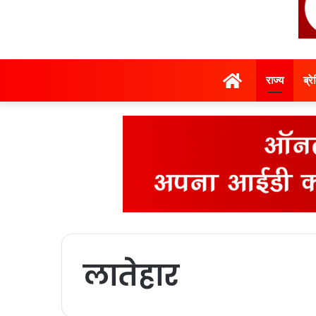
होम
राज्‍य
ब्र
लातेहार