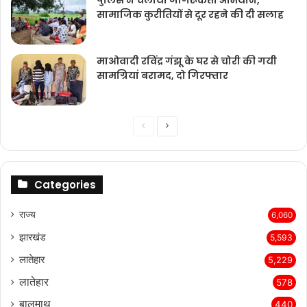
पुलिस ने चलाया जागरूकता अभियान,
सामाजिक कुरीतियों से दूर रहने की दी सलाह
माओवादी रविंद्र गंझू के घर से चोरी की गयी
सामग्रियां बरामद, दो गिरफ्तार
Previous
Next
page
page
Categories
राज्‍य
6,060
झारखंड
5,593
लातेहार
5,229
लातेहार
578
बालुमाथ
440