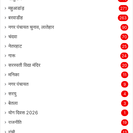
महुआडांड़
271
बरवाडीह
263
नगर पंचायत चुनाव, लातेहार
90
चंदवा
70
नेतरहाट
25
गारू
24
सरस्‍वती विद्या मंदिर
20
मनिका
11
नगर पंचायत
9
सरयु
4
बेतला
3
योग दिवस 2026
1
राजनीति
19
रांची
13