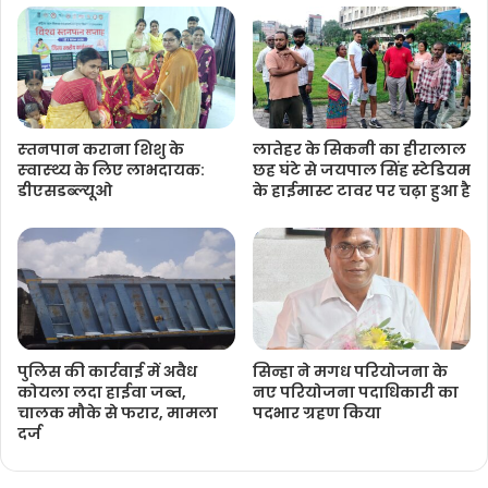
स्‍तनपान कराना शिशु के
लातेहर के सिकनी का हीरालाल
स्‍वास्‍थ्‍य के लिए लाभदायक:
छह घंटे से जयपाल सिंह स्टेडियम
डीएसडब्‍ल्‍यूओ
के हाईमास्ट टावर पर चढ़ा हुआ है
पुलिस की कार्रवाई में अवैध
सिन्हा ने मगध परियोजना के
कोयला लदा हाईवा जब्त,
नए परियोजना पदाधिकारी का
चालक मौके से फरार, मामला
पदभार ग्रहण किया
दर्ज