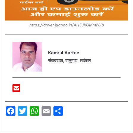
https://driver.jugnoo.in/AH5JKGMmWXb
Kamrul Aarfee
संवाददाता, बालुमाथ, लातेहार
F
T
W
E
S
a
w
h
m
h
c
itt
at
ai
ar