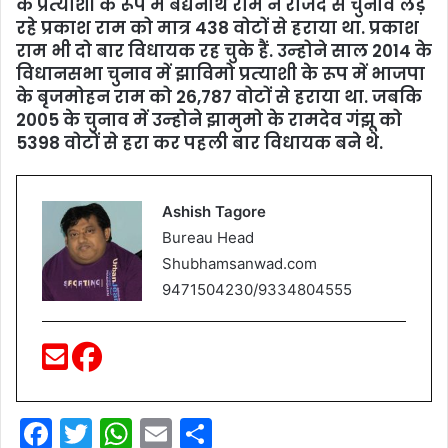
के प्रत्‍याशी के रूप में बैद्यनाथ राम ने राजद से चुनाव लड़
रहे प्रकाश राम को मात्र 438 वोटों से हराया था. प्रकाश
राम भी दो बार विधायक रह चुके हैं. उन्‍होने साल 2014 के
विधानसभा चुनाव में झाविमो प्रत्‍याशी के रूप में भाजपा
के बृजमोहन राम को 26,787 वोटों से हराया था. जबक‍ि
2005 के चुनाव में उन्‍होने झामुमो के रामदेव गंझू को
5398 वोटों से हरा कर पहली बार विधायक बने थे.
Ashish Tagore
Bureau Head
Shubhamsanwad.com
9471504230/9334804555
F
T
W
E
S