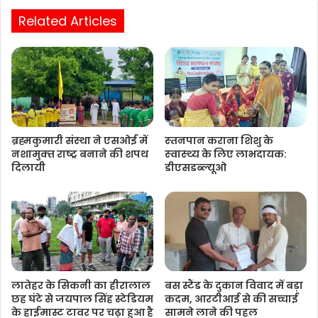
Related Articles
ब्रह्मकुमारी संस्‍था ने एसओई में
स्‍तनपान कराना शिशु के
नशामुक्‍त राष्‍ट्र बनाने की शपथ
स्‍वास्‍थ्‍य के लिए लाभदायक:
दिलायी
डीएसडब्‍ल्‍यूओ
लातेहर के सिकनी का हीरालाल
बस स्टैंड के दुकान विवाद में बड़ा
छह घंटे से जयपाल सिंह स्टेडियम
कदम, आरटीआई से की सच्चाई
के हाईमास्ट टावर पर चढ़ा हुआ है
सामने लाने की पहल