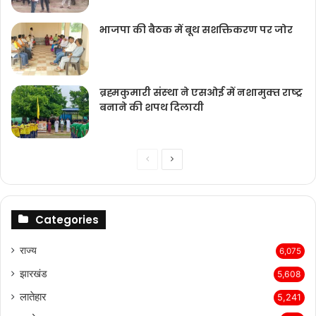
भाजपा की बैठक में बूथ सशक्तिकरण पर जोर
ब्रह्मकुमारी संस्‍था ने एसओई में नशामुक्‍त राष्‍ट्र
बनाने की शपथ दिलायी
Previous
Next
page
page
Categories
राज्‍य
6,075
झारखंड
5,608
लातेहार
5,241