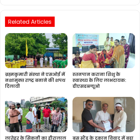
Website
Related Articles
ब्रह्मकुमारी संस्‍था ने एसओई में
स्‍तनपान कराना शिशु के
नशामुक्‍त राष्‍ट्र बनाने की शपथ
स्‍वास्‍थ्‍य के लिए लाभदायक:
दिलायी
डीएसडब्‍ल्‍यूओ
लातेहर के सिकनी का हीरालाल
बस स्टैंड के दुकान विवाद में बड़ा