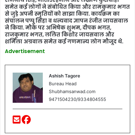
रामनाथ सिंह, मोतीउर्रहमान और लक्ष्मण कुशवाहा
समेत कई लोगों ने संबोधित किया और रामकुमार भगत
से जुड़े अपनी स्मृतियों को साझा किया. कार्यक्रम का
संचालन पप्पू सिंहा व धन्यवाद ज्ञापन रंजीत जायसवाल
ने किया. मौके पर अभिषेक शुभम, दीपक भगत,
राजकुमार भगत, ललित किशोर जायसवाल और
शर्मिला अग्रवाल समेत कई गणमान्य लोग मौजूद थे.
Advertisement
Ashish Tagore
Bureau Head
Shubhamsanwad.com
9471504230/9334804555