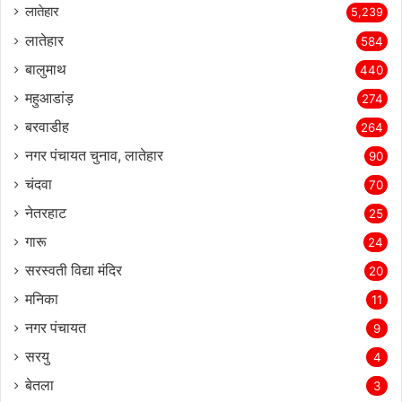
लातेहार
5,239
लातेहार
584
बालुमाथ
440
महुआडांड़
274
बरवाडीह
264
नगर पंचायत चुनाव, लातेहार
90
चंदवा
70
नेतरहाट
25
गारू
24
सरस्‍वती विद्या मंदिर
20
मनिका
11
नगर पंचायत
9
सरयु
4
बेतला
3