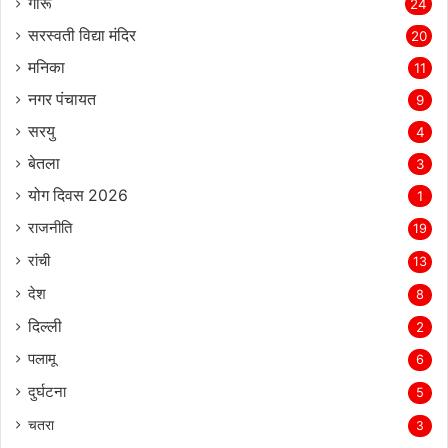
गारू
24
सरस्‍वती विद्या मंदिर
20
मनिका
11
नगर पंचायत
9
सरयु
4
बेतला
3
योग दिवस 2026
1
राजनीति
19
रांची
13
देश
8
दिल्‍ली
2
पलामू
6
दुर्घटना
5
चतरा
3