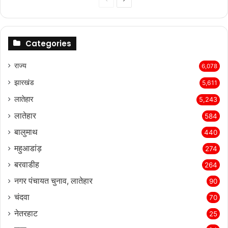
page
page
Categories
राज्‍य
6,078
झारखंड
5,611
लातेहार
5,243
लातेहार
584
बालुमाथ
440
महुआडांड़
274
बरवाडीह
264
नगर पंचायत चुनाव, लातेहार
90
चंदवा
70
नेतरहाट
25