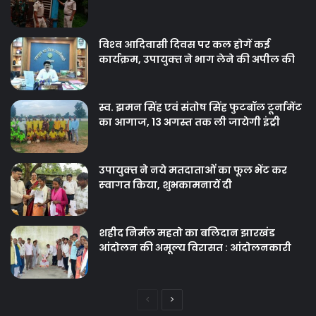
विश्‍व आदिवासी दिवस पर कल होगें कई
कार्यक्रम, उपायुक्‍त ने भाग लेने की अपील की
स्व. झमन सिंह एवं संतोष सिंह फुटबॉल टूर्नामेंट
का आगाज, 13 अगस्त तक ली जायेगी इंट्री
उपायुक्‍त ने नये मतदाताओंं का फूल भेंट कर
स्‍वागत किया, शुभकामनायें दी
शहीद निर्मल महतो का बलिदान झारखंड
आंदोलन की अमूल्य विरासत : आंदोलनकारी
Previous
Next