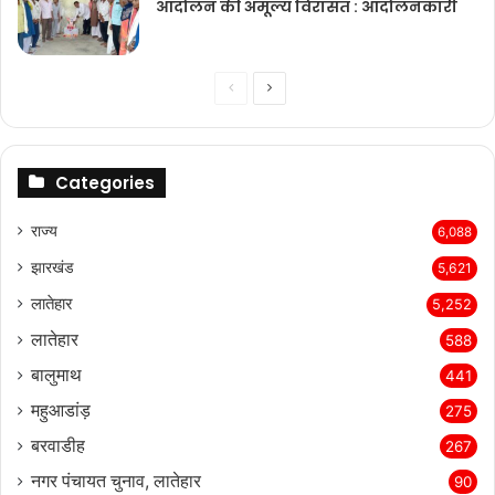
आंदोलन की अमूल्य विरासत : आंदोलनकारी
Previous
Next
page
page
Categories
राज्‍य
6,088
झारखंड
5,621
लातेहार
5,252
लातेहार
588
बालुमाथ
441
महुआडांड़
275
बरवाडीह
267
नगर पंचायत चुनाव, लातेहार
90