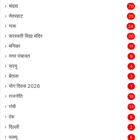
चंदवा
70
नेतरहाट
25
गारू
24
सरस्‍वती विद्या मंदिर
20
मनिका
11
नगर पंचायत
9
सरयु
4
बेतला
3
योग दिवस 2026
1
राजनीति
19
रांची
13
देश
8
दिल्‍ली
2
पलामू
6