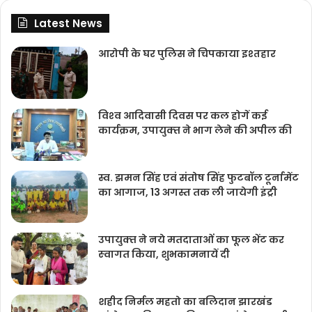
Latest News
आरोपी के घर पुलिस ने चिपकाया इश्तहार
विश्‍व आदिवासी दिवस पर कल होगें कई
कार्यक्रम, उपायुक्‍त ने भाग लेने की अपील की
स्व. झमन सिंह एवं संतोष सिंह फुटबॉल टूर्नामेंट
का आगाज, 13 अगस्त तक ली जायेगी इंट्री
उपायुक्‍त ने नये मतदाताओंं का फूल भेंट कर
स्‍वागत किया, शुभकामनायें दी
शहीद निर्मल महतो का बलिदान झारखंड