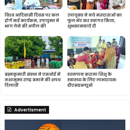
विश्‍व आदिवासी दिवस पर कल
उपायुक्‍त ने नये मतदाताओंं का
होगें कई कार्यक्रम, उपायुक्‍त ने
फूल भेंट कर स्‍वागत किया,
भाग लेने की अपील की
शुभकामनायें दी
ब्रह्मकुमारी संस्‍था ने एसओई में
स्‍तनपान कराना शिशु के
नशामुक्‍त राष्‍ट्र बनाने की शपथ
स्‍वास्‍थ्‍य के लिए लाभदायक:
दिलायी
डीएसडब्‍ल्‍यूओ
Advertisment