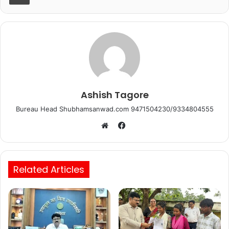
o
p
k
Ashish Tagore
Bureau Head Shubhamsanwad.com 9471504230/9334804555
Facebook
Website
Related Articles