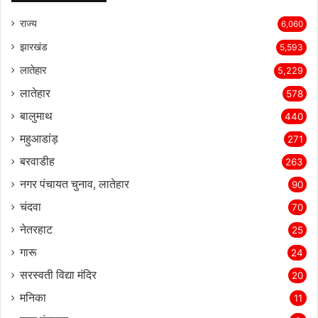
राज्‍य
6,060
झारखंड
5,593
लातेहार
5,229
लातेहार
578
बालुमाथ
440
महुआडांड़
271
बरवाडीह
263
नगर पंचायत चुनाव, लातेहार
90
चंदवा
70
नेतरहाट
25
गारू
24
सरस्‍वती विद्या मंदिर
20
मनिका
11