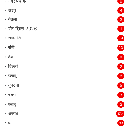
नगर पंचायत
9
सरयु
4
बेतला
3
योग दिवस 2026
1
राजनीति
19
रांची
13
देश
8
दिल्‍ली
2
पलामू
6
दुर्घटना
5
चतरा
3
पलामू
2
अपराध
172
धर्म
83