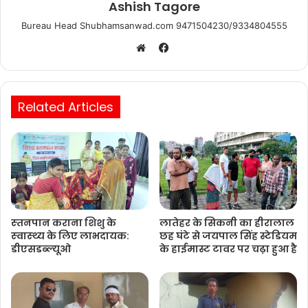
Ashish Tagore
Bureau Head Shubhamsanwad.com 9471504230/9334804555
Facebook
Website
Related Articles
स्‍तनपान कराना शिशु के
लातेहर के सिकनी का हीरालाल
स्‍वास्‍थ्‍य के लिए लाभदायक:
छह घंटे से जयपाल सिंह स्टेडियम
डीएसडब्‍ल्‍यूओ
के हाईमास्ट टावर पर चढ़ा हुआ है