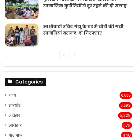
सामाजिक कुरीतियों से दूर रहने की दी सलाह
माओवादी रविंद्र गंझू के घर से चोरी की गयी
सामग्रियां बरामद, दो गिरफ्तार
Previous
Next
page
page
Categories
राज्‍य
6,060
झारखंड
5,593
लातेहार
5,229
लातेहार
578
बालुमाथ
440