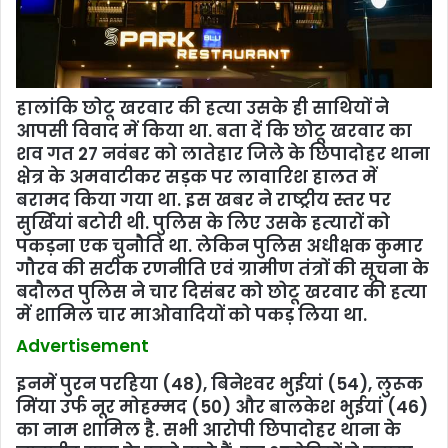
हालां‍कि छोटू खरवार की हत्‍या उसके ही साथियों ने
आपसी विवाद में किया था. बता दें कि छोटू खरवार का
शव गत 27 नवंबर को लातेहार जिले के छिपादोहर थाना
क्षेत्र के अमवाटीकर सड़क पर लावारिश हालत में
बरामद किया गया था. इस खबर ने राष्‍ट्रीय स्‍तर पर
सुर्खियां बटोरी थी. पुलिस के लिए उसके हत्‍यारों को
पकड़ना एक चुनौति था. लेकिन पुलिस अधीक्षक कुमार
गौरव की स‍टीक रणनीति एवं ग्रामीण तंत्रों की सूचना के
बदौलत पुलिस ने चार दिसंबर को छोटू खरवार की हत्‍या
में शामिल चार माओवादियों को पकड़ लिया था.
Advertisement
इनमें पुरन परहिया (48), बिनेश्‍वर भुईयां (54), लुरूक
मिंया उर्फ नूर मोहम्‍मद (50) और बालकेश भुईयां (46)
का नाम शामिल है. सभी आरोपी छिपादोहर थाना के