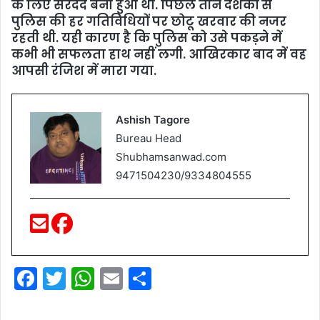
के लिए सरदर्द बना हुआ था. पिछले तीन दशकों से
पुलिस की हर गतिविधियों पर छोटू खरवार की नजर
रहती थी. यही कारण है कि पुलिस को उसे पकड़ने में
कभी भी सफलता हाथ नहीं लगी. आखिरकार बाद में वह
आपसी रंजिश में मारा गया.
Ashish Tagore
Bureau Head
Shubhamsanwad.com
9471504230/9334804555
F
T
W
E
S
a
w
h
m
h