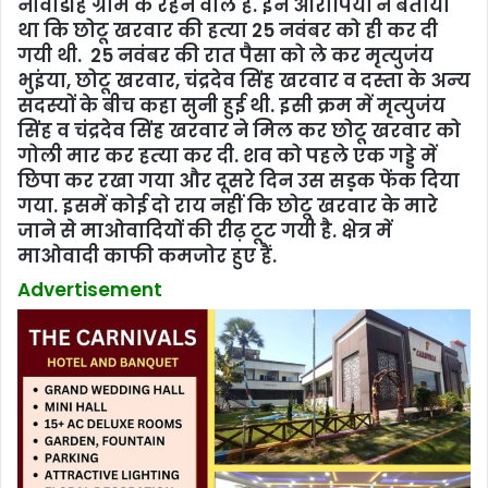
नावाडीह ग्राम के रहने वाले हैं. इन आरोपियों ने बताया
था कि छोटू खरवार की हत्‍या 25 नवंबर को ही कर दी
गयी थी. 25 नवंबर की रात पैसा को ले कर मृत्‍युजंय
भुइंया, छोटू खरवार, चंद्रदेव सिंह खरवार व दस्‍ता के अन्‍य
सदस्‍यों के बीच कहा सुनी हुई थी. इसी क्रम में मृत्‍युजंय
सिंह व चंद्रदेव सिंह खरवार ने मिल कर छोटू खरवार को
गोली मार कर हत्‍या कर दी. शव को पहले एक गड्डे में
छिपा कर रखा गया और दूसरे दिन उस सड़़क फेंक दिया
गया. इसमें कोई दो राय नहीं कि छोटू खरवार के मारे
जाने से माओवादियों की रीढ़ टूट गयी है. क्षेत्र में
माओवादी काफी कमजोर हुए हैं.
Advertisement