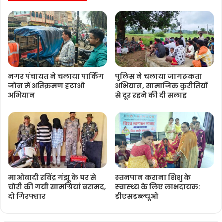
नगर पंचायत ने चलाया पार्किंग
पुलिस ने चलाया जागरूकता
जोन में अतिक्रमण हटाओ
अभियान, सामाजिक कुरीतियों
अभियान
से दूर रहने की दी सलाह
माओवादी रविंद्र गंझू के घर से
स्‍तनपान कराना शिशु के
चोरी की गयी सामग्रियां बरामद,
स्‍वास्‍थ्‍य के लिए लाभदायक:
दो गिरफ्तार
डीएसडब्‍ल्‍यूओ