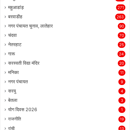
महुआडांड़
271
बरवाडीह
263
नगर पंचायत चुनाव, लातेहार
90
चंदवा
70
नेतरहाट
25
गारू
24
सरस्‍वती विद्या मंदिर
20
मनिका
11
नगर पंचायत
9
सरयु
4
बेतला
3
योग दिवस 2026
1
राजनीति
19
रांची
13