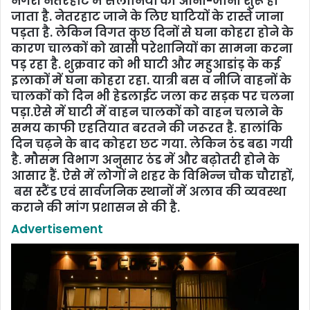
नगरी नेतरहाट में सैलानियों का आना-जाना शुरू हो
जाता है. नेतरहाट जाने के लिए घाटियों के रास्‍ते जाना
पड़ता है. लेकिन विगत कुछ दिनों से घना कोहरा होने के
कारण चालकों को खासी परेशानियों का सामना करना
पड़ रहा है. शुक्रवार को भी घाटी और महुआडांड़ के कई
इलाकों में घना कोहरा रहा. यात्री बस व नीजि वाहनों के
चालकों को दिन भी हेडलाईट जला कर सड़क पर चलना
पड़ा.ऐसे में घाटी में वाहन चालकों को वाहन चलाने के
समय काफी एहतियात बरतने की जरूरत है. हालांकि
दिन चढ़ने के बाद कोहरा छट गया. लेकिन ठंड बढ1 गयी
है. मौसम विभाग अनुसार ठंड में और बढ़ोतरी होने के
आसार हैं. ऐसे में लोगों ने शहर के विभिन्‍न चौक चौराहों,
बस स्टैंड एवं सार्वजनिक स्थानों में अलाव की व्‍यवस्‍था
कराने की मांग प्रशासन से की है.
Advertisement