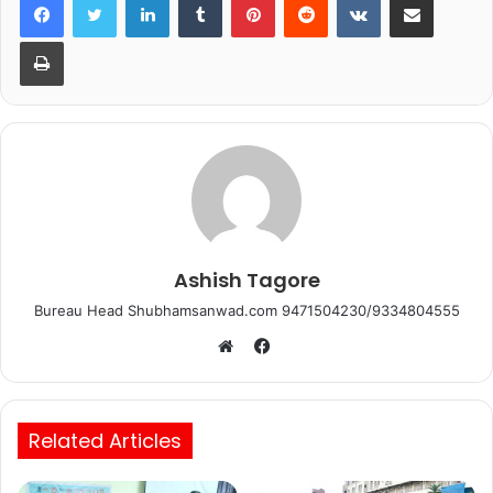
e
er
s
l
e
b
A
Print
o
p
o
p
k
Ashish Tagore
Bureau Head Shubhamsanwad.com 9471504230/9334804555
Facebook
Website
Related Articles