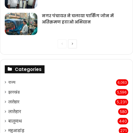
नगर पंचायत ने चलाया पार्किंग जोन में
अतिक्रमण हटाओ अभियान
Previous
Next
page
page
Categories
राज्‍य
6,063
झारखंड
5,596
लातेहार
5,231
लातेहार
580
बालुमाथ
440
महुआडांड़
271