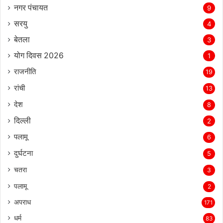
नगर पंचायत
9
सरयु
4
बेतला
3
योग दिवस 2026
1
राजनीति
19
रांची
13
देश
8
दिल्‍ली
2
पलामू
6
दुर्घटना
5
चतरा
3
पलामू
2
अपराध
171
धर्म
83