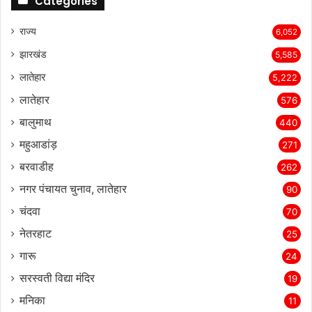
Categories
राज्‍य
6,052
झारखंड
5,585
लातेहार
5,222
लातेहार
576
बालुमाथ
440
महुआडांड़
271
बरवाडीह
262
नगर पंचायत चुनाव, लातेहार
90
चंदवा
70
नेतरहाट
25
गारू
24
सरस्‍वती विद्या मंदिर
19
मनिका
11