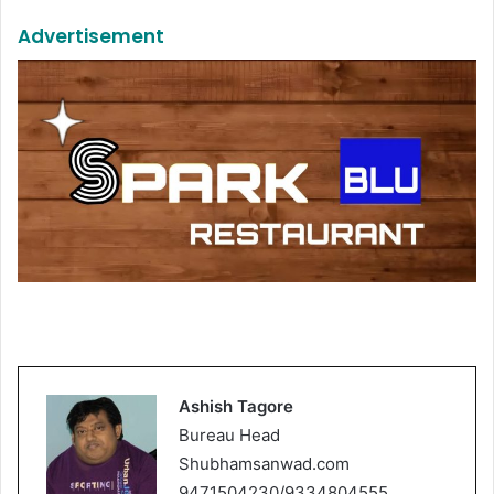
Advertisement
Ashish Tagore
Bureau Head
Shubhamsanwad.com
9471504230/9334804555