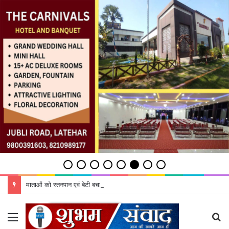
माताओं को स्तनपान एवं बेटी बचाओ, बेटी पढ़ाओ के महत्व को बताएं: डीडीसी
Menu
S