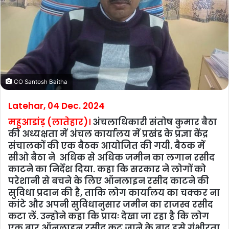
CO Santosh Baitha
Latehar, 04 Dec. 2024
महुआडांड़ (लातेहार)।
अंचलाधिकारी संतोष कुमार बैठा
की अध्यक्षता में अंचल कार्यालय में प्रखंड के प्रज्ञा केंद्र
संचालकों की एक बैठक आयोजित की गयी. बैठक में
सीओ बैठा ने अधिक से अधिक जमीन का लगान रसीद
काटने का निर्देश दिया. कहा कि सरकार ने लोगों को
परेशानी से बचने के लिए ऑनलाइन रसीद काटने की
सुविधा प्रदान की है, ताकि लोग कार्यालय का चक्कर ना
कांटे और अपनी सुविधानुसार जमीन का राजस्व रसीद
कटा लें. उन्‍होने कहा कि प्रायः देखा जा रहा है कि लोग
एक बार ऑनलाइन रसीद कट जाने के बाद इसे गंभीरता