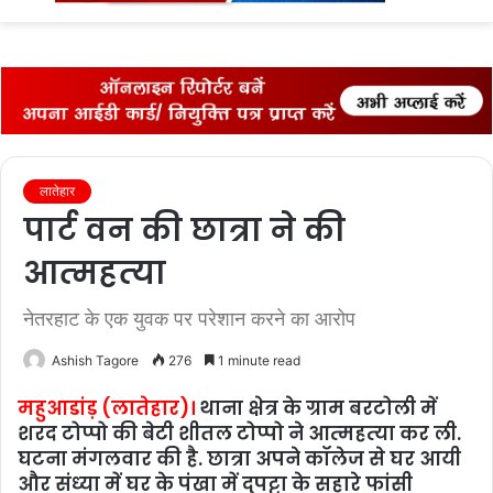
fo
लातेहार
पार्ट वन की छात्रा ने की
आत्‍महत्‍या
नेतरहाट के एक युवक पर परेशान करने का आरोप
Ashish Tagore
276
1 minute read
महुआडांड़ (लातेहार)।
थाना क्षेत्र के ग्राम बरटोली में
शरद टोप्पो की बेटी शीतल टोप्‍पो ने आत्‍महत्‍या कर ली.
घटना मंगलवार की है. छात्रा अपने कॉलेज से घर आयी
और संध्‍या में घर के पंखा में दुपट्टा के सहारे फांसी