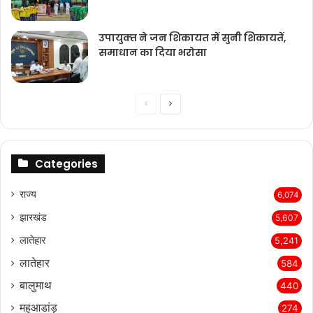
उपायुक्‍त ने जन शिकायत में सुनी शिकायतें,
समाधान का दिया भरोसा
Previous
Next
page
page
Categories
राज्‍य
6,074
झारखंड
5,607
लातेहार
5,241
लातेहार
584
बालुमाथ
440
महुआडांड़
274