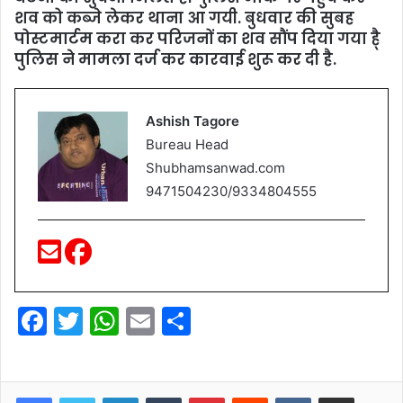
शव को कब्जे लेकर थाना आ गयी. बुधवार की सुबह
पोस्टमार्टम करा कर परिजनों का शव सौंप दिया गया है्
पुलिस ने मामला दर्ज कर कारवाई शुरू कर दी है.
Ashish Tagore
Bureau Head
Shubhamsanwad.com
9471504230/9334804555
F
T
W
E
S
a
w
h
m
h
c
itt
at
ai
ar
LinkedIn
Tumblr
Pinterest
Reddit
VKontakte
Share via Email