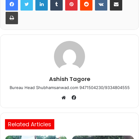
e
er
s
l
e
b
A
Print
o
p
o
p
k
Ashish Tagore
Bureau Head Shubhamsanwad.com 9471504230/9334804555
Facebook
Website
Related Articles