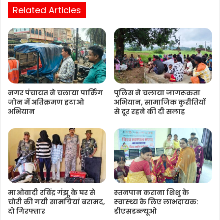
Related Articles
नगर पंचायत ने चलाया पार्किंग
पुलिस ने चलाया जागरूकता
जोन में अतिक्रमण हटाओ
अभियान, सामाजिक कुरीतियों
अभियान
से दूर रहने की दी सलाह
माओवादी रविंद्र गंझू के घर से
स्‍तनपान कराना शिशु के
चोरी की गयी सामग्रियां बरामद,
स्‍वास्‍थ्‍य के लिए लाभदायक:
दो गिरफ्तार
डीएसडब्‍ल्‍यूओ