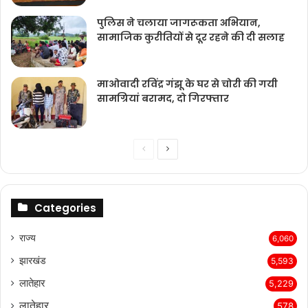
पुलिस ने चलाया जागरूकता अभियान,
सामाजिक कुरीतियों से दूर रहने की दी सलाह
माओवादी रविंद्र गंझू के घर से चोरी की गयी
सामग्रियां बरामद, दो गिरफ्तार
Previous
Next
page
page
Categories
राज्‍य
6,060
झारखंड
5,593
लातेहार
5,229
लातेहार
578