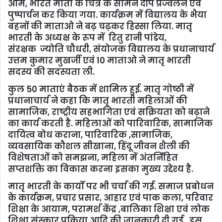
ओम, भारत माता के चित्र के सामने दीप प्रज्वलन एवं
पुष्पार्चन कर किया गया. कार्यक्रम में विद्यालय के भैया
बहनों की माताओ ने बढ़ चढ़कर हिस्सा लिया. मातृ
भारती के अध्यक्ष के रूप में रितु रानी पांडेय,
संरक्षक ज्योति चौधरी, संयोजक विद्यालय के प्रधानाचार्य
उत्तम कुमार मुखर्जी एवं 10 माताओ ने मातृ भारती
सदस्य की सदस्यता ली.
कुल 50 माताएं बैठक में शामिल हुई. मातृ गोष्ठी में
प्रधानाचार्य ने कहा कि मातृ भारती महिलाओं की
सामाजिक, राष्ट्रीय सहभागिता एवं सक्रियता को बढ़ाने
का कार्य करती है. महिलाओं को पारिवारिक, सामाजिक
दायित्व बोध कराना, पारिवारिक ,सामाजिक,
व्यवसायिक कौशल सीखाना, हिंदू जीवन शैली की
विशेषताओं को समझना, महिला में अंतर्निहित
सप्तशक्ति का विकास करना इसका मुख्य उद्देश्य है.
मातृ भारती के कार्यों पर भी चर्चा की गई. समाज प्रबोधन
के कार्यक्रम, प्रचार प्रसार, आहार एवं पाक कला, परिवार
शिक्षा के आयाम, परामर्श केंद्र ,बालिका शिक्षा एवं लोक
शिक्षा संस्कार प्रक्रिया आदि की जानकारी दी गई. इस