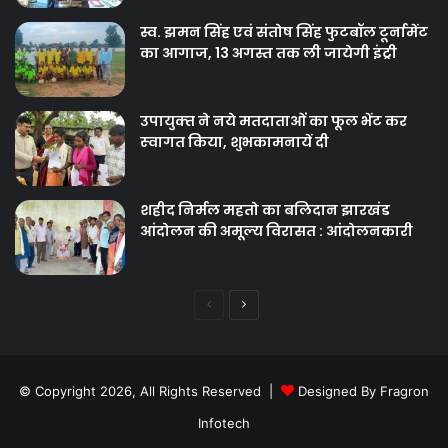
स्व. झमन सिंह एवं संतोष सिंह फुटबॉल टूर्नामेंट
का आगाज, 13 अगस्त तक ली जायेगी इंट्री
उपायुक्‍त ने नये मतदाताओंं का फूल भेंट कर
स्‍वागत किया, शुभकामनायें दी
शहीद निर्मल महतो का बलिदान झारखंड
आंदोलन की अमूल्य विरासत : आंदोलनकारी
Previous
Next
page
page
© Copyright 2026, All Rights Reserved |
Designed By Fragron
Infotech