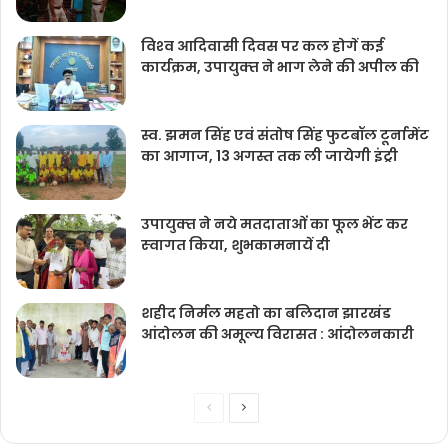
विश्‍व आदिवासी दिवस पर कल होगें कई
कार्यक्रम, उपायुक्‍त ने भाग लेने की अपील की
स्व. झमन सिंह एवं संतोष सिंह फुटबॉल टूर्नामेंट
का आगाज, 13 अगस्त तक ली जायेगी इंट्री
उपायुक्‍त ने नये मतदाताओंं का फूल भेंट कर
स्‍वागत किया, शुभकामनायें दी
शहीद निर्मल महतो का बलिदान झारखंड
आंदोलन की अमूल्य विरासत : आंदोलनकारी
Previous
Next
page
page