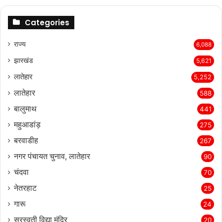
Categories
राज्‍य
6,088
झारखंड
5,621
लातेहार
5,252
लातेहार
588
बालुमाथ
441
महुआडांड़
275
बरवाडीह
267
नगर पंचायत चुनाव, लातेहार
90
चंदवा
70
नेतरहाट
25
गारू
24
सरस्‍वती विद्या मंदिर
20