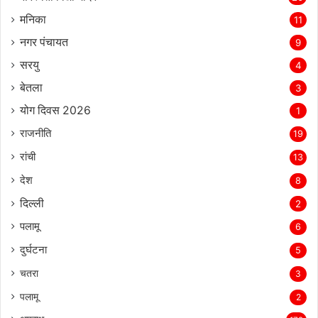
मनिका
11
नगर पंचायत
9
सरयु
4
बेतला
3
योग दिवस 2026
1
राजनीति
19
रांची
13
देश
8
दिल्‍ली
2
पलामू
6
दुर्घटना
5
चतरा
3
पलामू
2