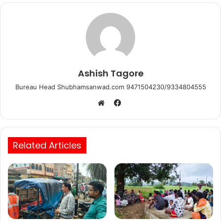
k
Ashish Tagore
Bureau Head Shubhamsanwad.com 9471504230/9334804555
Facebook
Website
Related Articles