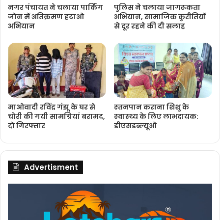
नगर पंचायत ने चलाया पार्किंग
पुलिस ने चलाया जागरूकता
जोन में अतिक्रमण हटाओ
अभियान, सामाजिक कुरीतियों
अभियान
से दूर रहने की दी सलाह
माओवादी रविंद्र गंझू के घर से
स्‍तनपान कराना शिशु के
चोरी की गयी सामग्रियां बरामद,
स्‍वास्‍थ्‍य के लिए लाभदायक:
दो गिरफ्तार
डीएसडब्‍ल्‍यूओ
Advertisment