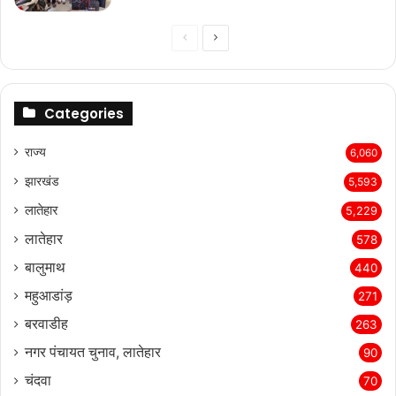
Previous
Next
page
page
Categories
राज्‍य
6,060
झारखंड
5,593
लातेहार
5,229
लातेहार
578
बालुमाथ
440
महुआडांड़
271
बरवाडीह
263
नगर पंचायत चुनाव, लातेहार
90
चंदवा
70