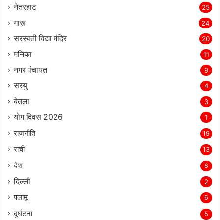
नेतरहाट
25
गारू
24
सरस्‍वती विद्या मंदिर
20
मनिका
11
नगर पंचायत
9
सरयु
4
बेतला
3
योग दिवस 2026
1
राजनीति
19
रांची
13
देश
8
दिल्‍ली
2
पलामू
6
दुर्घटना
5