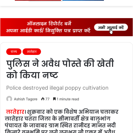
fo
राज्‍य
लातेहार
पुलिस ने अवैध पोस्ते की खेती
को किया नष्ट
Police destroyed illegal poppy cultivation
Ashish Tagore
77
1 minute read
लातेहार
। शुक्रवार को एक विशेष अभियान चलाकर
लातेहार चतरा जिला के सीमावर्ती क्षेत्र बालुभांग
पंचायत के जावाबर ग्राम स्थित रानीदह मानत नदी
किनारे वनभूमि पर लगे लगभग नौ एकड़ में अवैध