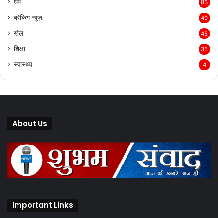
धर्म
83
ब्रेकिंग न्यूज़
49
खेल
45
शिक्षा
35
स्वास्थ्य
4
About Us
Important Links