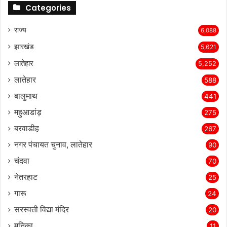
Categories
राज्‍य
6,088
झारखंड
5,621
लातेहार
5,252
लातेहार
588
बालुमाथ
441
महुआडांड़
275
बरवाडीह
267
नगर पंचायत चुनाव, लातेहार
90
चंदवा
70
नेतरहाट
25
गारू
24
सरस्‍वती विद्या मंदिर
20
मनिका
11