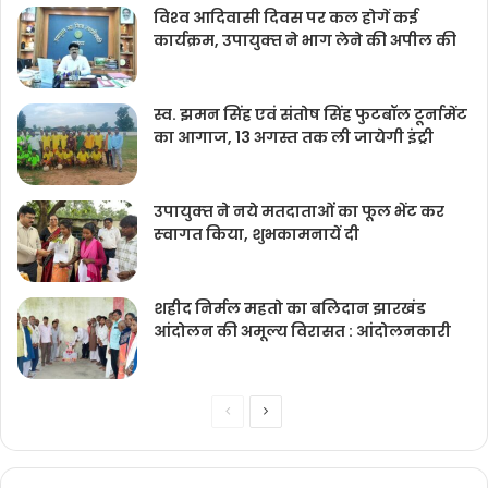
विश्‍व आदिवासी दिवस पर कल होगें कई
कार्यक्रम, उपायुक्‍त ने भाग लेने की अपील की
स्व. झमन सिंह एवं संतोष सिंह फुटबॉल टूर्नामेंट
का आगाज, 13 अगस्त तक ली जायेगी इंट्री
उपायुक्‍त ने नये मतदाताओंं का फूल भेंट कर
स्‍वागत किया, शुभकामनायें दी
शहीद निर्मल महतो का बलिदान झारखंड
आंदोलन की अमूल्य विरासत : आंदोलनकारी
Previous
Next
page
page