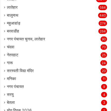
लातेहार
584
बालुमाथ
440
महुआडांड़
274
बरवाडीह
264
नगर पंचायत चुनाव, लातेहार
90
चंदवा
70
नेतरहाट
25
गारू
24
सरस्‍वती विद्या मंदिर
20
मनिका
11
नगर पंचायत
9
सरयु
4
बेतला
3
योग दिवस 2026
1