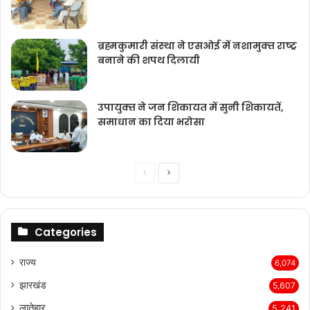
ब्रह्मकुमारी संस्‍था ने एसओई में नशामुक्‍त राष्‍ट्र
बनाने की शपथ दिलायी
उपायुक्‍त ने जन शिकायत में सुनी शिकायतें,
समाधान का दिया भरोसा
Previous
Next
page
page
Categories
राज्‍य
6,074
झारखंड
5,607
लातेहार
5,241