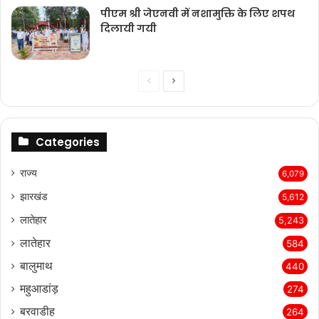
पीएम श्री जेएनवी में नशामुक्ति के लिए शपथ
दिलायी गयी
Previous
Next
page
page
Categories
राज्‍य
6,079
झारखंड
5,612
लातेहार
5,243
लातेहार
584
बालुमाथ
440
महुआडांड़
274
बरवाडीह
264