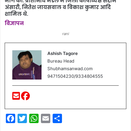
मांग की. प्रतिनिधि मंडल में जिला कोषाध्यक्ष सद्दाम
अंसारी, नितेश जायसवाल व विकाश कुमार आदि
शामिल थे.
विज्ञापन
rani
Ashish Tagore
Bureau Head
Shubhamsanwad.com
9471504230/9334804555
F
T
W
E
S
a
w
h
m
h