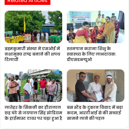
ब्रह्मकुमारी संस्‍था ने एसओई में
स्‍तनपान कराना शिशु के
नशामुक्‍त राष्‍ट्र बनाने की शपथ
स्‍वास्‍थ्‍य के लिए लाभदायक:
दिलायी
डीएसडब्‍ल्‍यूओ
लातेहर के सिकनी का हीरालाल
बस स्टैंड के दुकान विवाद में बड़ा
छह घंटे से जयपाल सिंह स्टेडियम
कदम, आरटीआई से की सच्चाई
के हाईमास्ट टावर पर चढ़ा हुआ है
सामने लाने की पहल