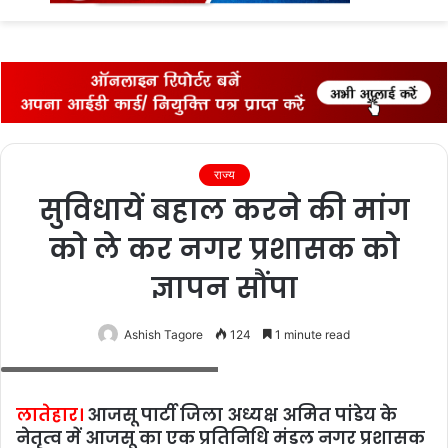
fo
राज्‍य
सुविधायें बहाल करने की मांग
को ले कर नगर प्रशासक को
ज्ञापन सौंपा
Ashish Tagore
124
1 minute read
ज्ञापन सौपते आजसू जिला अध्‍यक्ष श्री पांडेय
लातेहार।
आजसू पार्टी जिला अध्यक्ष अमित पांंडेय के
नेतृत्‍व में आजसू का एक प्रतिनिधि मंडल नगर प्रशासक