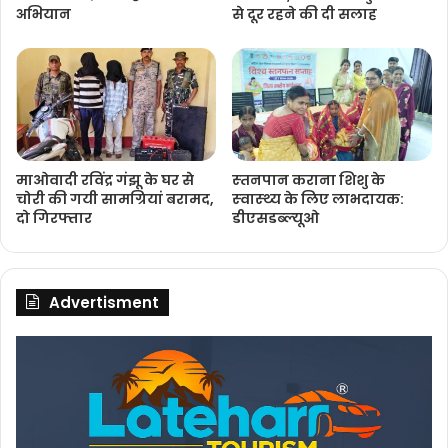
अभियान
से दूर रहने की दी सलाह
माओवादी रविंद्र गंझू के घर से
स्‍तनपान कराना शिशु के
चोरी की गयी सामग्रियां बरामद,
स्‍वास्‍थ्‍य के लिए लाभदायक:
दो गिरफ्तार
डीएसडब्‍ल्‍यूओ
Advertisment