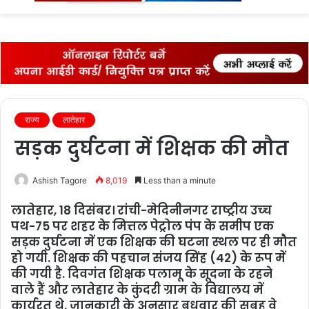
fo
राज्‍य
लातेहार
सड़क दुर्घटना में शिक्षक की मौत
Ashish Tagore
8,019
Less than a minute
लातेहार, 18 दिसंबर। रांची-मेदिनीनगर राष्‍ट्रीय उच्‍च
पथ-75 पर शहर के मित्तल पेट्रोल पंप के समीप एक
सड़क दुर्घटना में एक शिक्षक की घटना स्‍थल पर ही मौत
हो गयी. शिक्षक की पहचान संजय सिंह (42) के रूप में
की गयी है. दिवगंत शिक्षक पलामू के सूदना के रहने
वाले हैं और लातेहार के कुंदरी ग्राम के विद्यालय में
कार्यरत थे. जानकारी के अनुसार बुधवार की सुबह वे