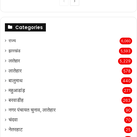
Previous
Next
page
page
Categories
राज्‍य
6,060
झारखंड
5,593
लातेहार
5,229
लातेहार
578
बालुमाथ
440
महुआडांड़
271
बरवाडीह
263
नगर पंचायत चुनाव, लातेहार
90
चंदवा
70
नेतरहाट
25