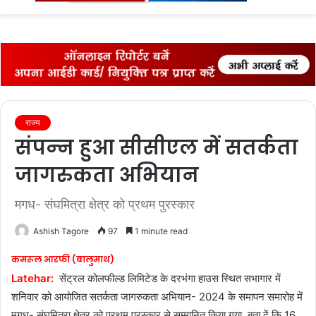
fo
राज्‍य
संपन्‍न हुआ सीसीएल में सतर्कता
जागरुकता अभियान
मगध- संघमित्रा क्षेत्र को प्रथम पुरस्कार
Ashish Tagore
97
1 minute read
कमरूल आरफी (बालुमाथ)
Latehar:
सेंट्रल कोलफील्ड लिमिटेड के दरभंगा हाउस स्थित सभागार में
शनिवार को आयोजित सतर्कता जागरुकता अभियान- 2024 के समापन समारोह में
मगध- संघमित्रा क्षेत्र को प्रथम पुरस्कार से सम्मानित किया गया. बता दें कि 16