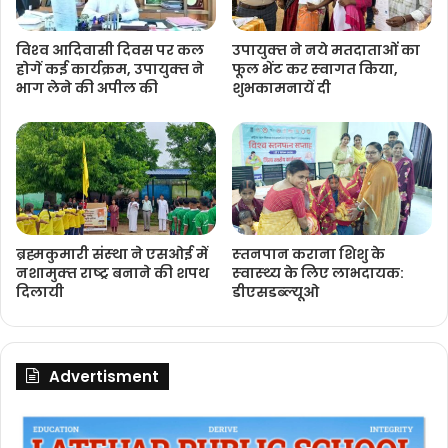
विश्‍व आदिवासी दिवस पर कल
उपायुक्‍त ने नये मतदाताओंं का
होगें कई कार्यक्रम, उपायुक्‍त ने
फूल भेंट कर स्‍वागत किया,
भाग लेने की अपील की
शुभकामनायें दी
ब्रह्मकुमारी संस्‍था ने एसओई में
स्‍तनपान कराना शिशु के
नशामुक्‍त राष्‍ट्र बनाने की शपथ
स्‍वास्‍थ्‍य के लिए लाभदायक:
दिलायी
डीएसडब्‍ल्‍यूओ
Advertisment