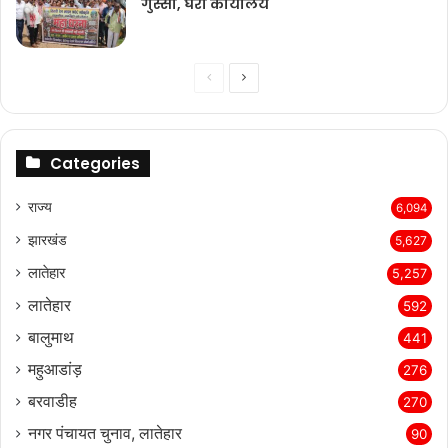
गुस्सा, घेरा कार्यालय
Previous
Next
page
page
Categories
राज्‍य
6,094
झारखंड
5,627
लातेहार
5,257
लातेहार
592
बालुमाथ
441
महुआडांड़
276
बरवाडीह
270
नगर पंचायत चुनाव, लातेहार
90