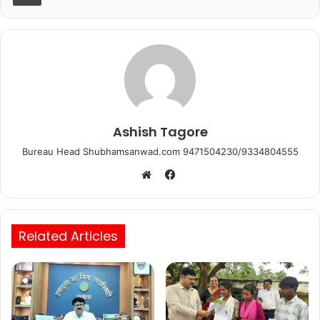
o
p
k
Ashish Tagore
Bureau Head Shubhamsanwad.com 9471504230/9334804555
Facebook
Website
Related Articles