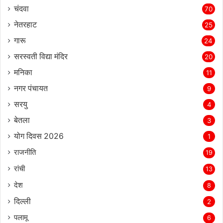
चंदवा
70
नेतरहाट
25
गारू
24
सरस्‍वती विद्या मंदिर
20
मनिका
11
नगर पंचायत
9
सरयु
4
बेतला
3
योग दिवस 2026
1
राजनीति
19
रांची
13
देश
8
दिल्‍ली
2
पलामू
6