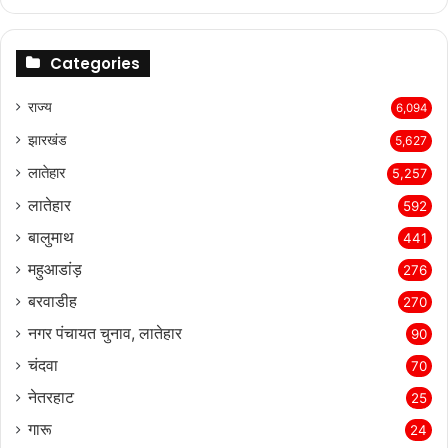
page
page
Categories
राज्‍य
6,094
झारखंड
5,627
लातेहार
5,257
लातेहार
592
बालुमाथ
441
महुआडांड़
276
बरवाडीह
270
नगर पंचायत चुनाव, लातेहार
90
चंदवा
70
नेतरहाट
25
गारू
24