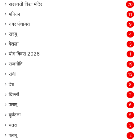
सरस्‍वती विद्या मंदिर
20
मनिका
11
नगर पंचायत
9
सरयु
4
बेतला
3
योग दिवस 2026
1
राजनीति
19
रांची
13
देश
8
दिल्‍ली
2
पलामू
6
दुर्घटना
5
चतरा
3
पलामू
2