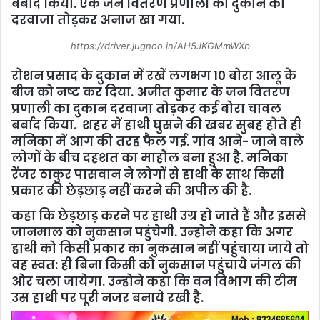
बर्बाद किया. एक जन वितरण प्रणाली की दुकान का
दरवाजा तोड़कर अनाज खा गया.
https://driver.jugnoo.in/AH5JKGMmWXb
रोशन प्रसाद के दुकान में रखें लगभग 10 बोरा आलू के
बीज को नष्‍ट कर दिया. अजीत कुमार के जन वितरण
प्रणाली का दुकान दरवाजा तोड़कर कई बोरा चावल
बर्बाद किया. शहर में हाथी घुसने की खबर सुबह होते ही
मनिका में आग की तरह फैल गई. गांव आने- जाने वाले
लोगों के बीच दहशत का माहौल बना हुआ है. मनिका
रेंजर ठाकुर पासवान ने लोगों से हाथी के साथ किसी
प्रकार की छेड़छाड़ नहीं करने की अपील की है.
कहा कि छेड़छाड़ करने पर हाथी उग्र हो जाते हैं और इससे
जानमाल को नुकसान पहुंचेगी. उन्‍होने कहा कि अगर
हाथी को किसी प्रकार का नुकसान नहीं पहुंचाया जाये तो
वह स्‍वत: ही बिना किसी को नुकसान पहुंचाये जंगल की
ओर चला जायेगा. उन्‍होने कहा कि वन विभाग की टीम
उस हाथी पर पूरी नजर बनाये रखी है.