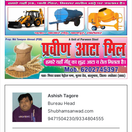
Ashish Tagore
Bureau Head
Shubhamsanwad.com
9471504230/9334804555