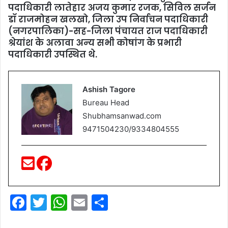
पदाधिकारी लातेहार अजय कुमार रजक, सिविल सर्जन
डॉ राजमोहन खलखो, जिला उप निर्वाचन पदाधिकारी
(नगरपालिका)-सह-जिला पंचायत राज पदाधिकारी
श्रेयांश के अलावा अन्‍य सभी कोषांग के प्रभारी
पदाधिकारी उपस्थित थे.
Ashish Tagore
Bureau Head
Shubhamsanwad.com
9471504230/9334804555
F
T
W
E
S
a
w
h
m
h