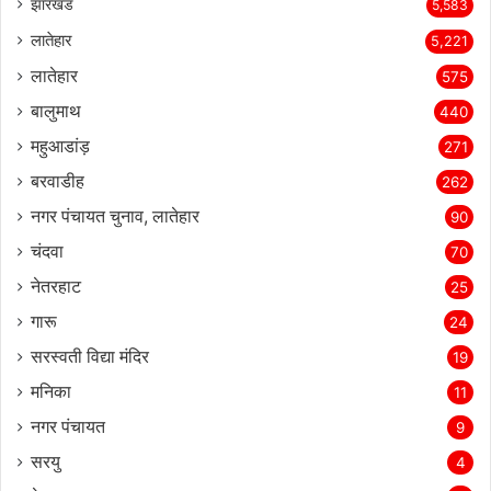
झारखंड
5,583
लातेहार
5,221
लातेहार
575
बालुमाथ
440
महुआडांड़
271
बरवाडीह
262
नगर पंचायत चुनाव, लातेहार
90
चंदवा
70
नेतरहाट
25
गारू
24
सरस्‍वती विद्या मंदिर
19
मनिका
11
नगर पंचायत
9
सरयु
4