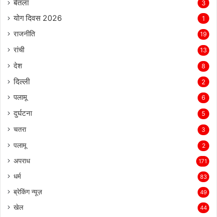
बेतला
3
योग दिवस 2026
1
राजनीति
19
रांची
13
देश
8
दिल्‍ली
2
पलामू
6
दुर्घटना
5
चतरा
3
पलामू
2
अपराध
171
धर्म
83
ब्रेकिंग न्यूज़
49
खेल
44