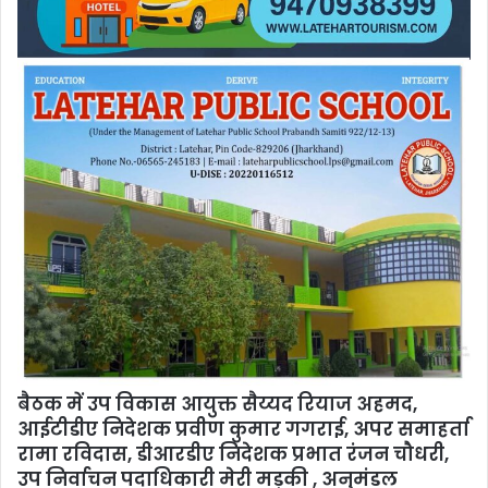
बैठक में उप विकास आयुक्त सैय्यद रियाज अहमद,
आईटीडीए निदेशक प्रवीण कुमार गगराई, अपर समाहर्ता
रामा रविदास, डीआरडीए निदेशक प्रभात रंजन चौधरी,
उप निर्वाचन पदाधिकारी मेरी मड़की , अनुमंडल