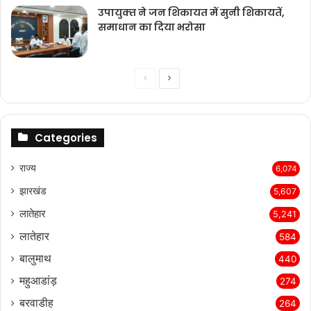
उपायुक्‍त ने जन शिकायत में सुनी शिकायतें,
समाधान का दिया भरोसा
Previous
Next
page
page
Categories
राज्‍य
6,074
झारखंड
5,607
लातेहार
5,241
लातेहार
584
बालुमाथ
440
महुआडांड़
274
बरवाडीह
264