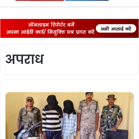
fo
अपराध