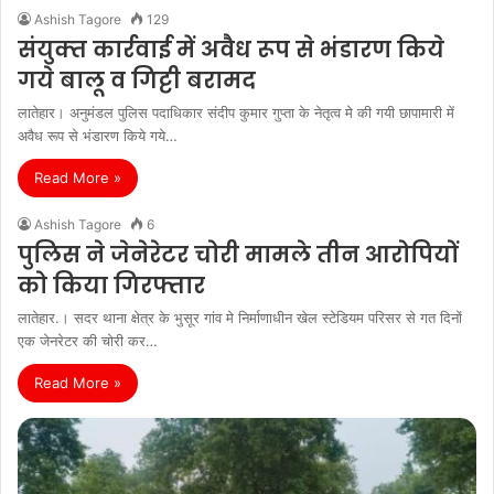
Ashish Tagore
129
संयुक्‍त कार्रवाई में अवैध रूप से भंडारण किये
गये बालू व गिट्टी बरामद
लातेहार। अनुमंडल पुलिस पदाधिकार संदीप कुमार गुप्‍ता के नेतृत्‍व मे की गयी छापामारी में
अवैध रूप से भंडारण किये गये…
Read More »
Ashish Tagore
6
पुलिस ने जेनेरेटर चोरी मामले तीन आरोपियों
को किया गिरफ्तार
लातेहार.। सदर थाना क्षेत्र के भुसूर गांव मे निर्माणाधीन खेल स्टेडियम परिसर से गत दिनों
एक जेनरेटर की चोरी कर…
Read More »