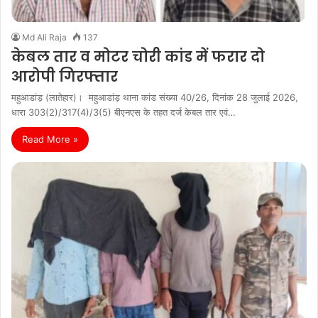
Md Ali Raja
137
केबल तार व मोटर चोरी कांड में फरार दो
आरोपी गिरफ्तार
महुआडांड़ (लातेहार)। महुआडांड़ थाना कांड संख्या 40/26, दिनांक 28 जुलाई 2026,
धारा 303(2)/317(4)/3(5) बीएनएस के तहत दर्ज केबल तार एवं…
Read More »