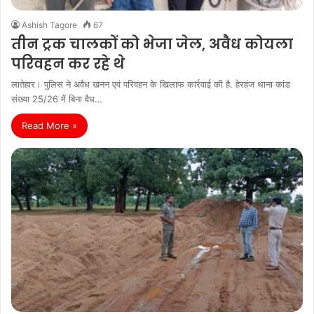
Ashish Tagore
67
तीन ट्रक चालकों को भेजा जेल, अवैध कोयला
परिवहन कर रहे थे
लातेहार। पुलिस ने अवैध खनन एवं परिवहन के खिलाफ कार्रवाई की है. हेरहंज थाना कांड
संख्‍या 25/26 में बिना वैध…
Read More »